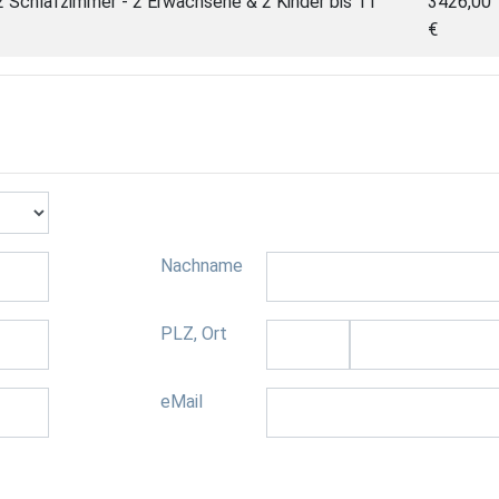
 Schlafzimmer - 2 Erwachsene & 2 Kinder bis 11
3426,00
€
Nachname
PLZ, Ort
eMail