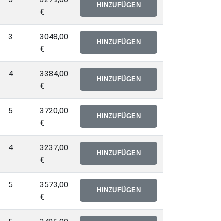
€
3
3048,00
€
4
3384,00
€
5
3720,00
€
4
3237,00
€
5
3573,00
€