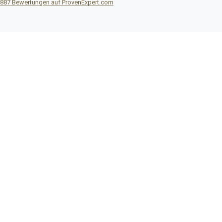
887
Bewertungen auf ProvenExpert.com
Reisebüro DITTRICH