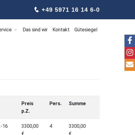
+49 5971 16 14 6-0
ervice
Das sind wir
Kontakt
Gütesiegel
Preis
Pers.
Summe
p.Z.
2-16
3300,00
4
3300,00
€
€