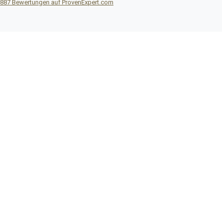
887
Bewertungen auf ProvenExpert.com
Reisebüro DITTRICH