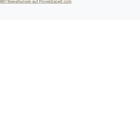
887
Bewertungen auf ProvenExpert.com
Reisebüro DITTRICH